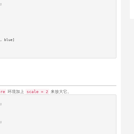
;

, blue]

环境加上
来放大它。
ure
scale = 2
;

;
