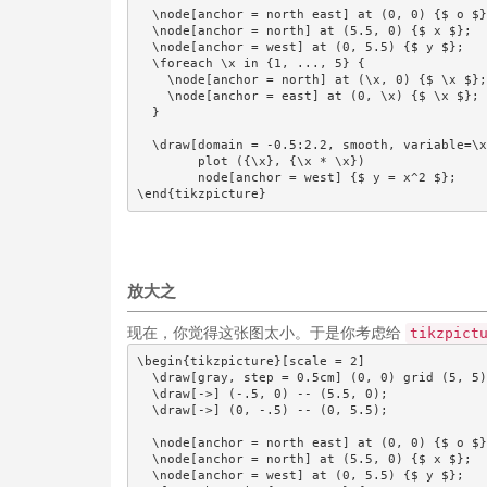
  \node[anchor = north east] at (0, 0) {$ o $}
  \node[anchor = north] at (5.5, 0) {$ x $};

  \node[anchor = west] at (0, 5.5) {$ y $};

  \foreach \x in {1, ..., 5} {

    \node[anchor = north] at (\x, 0) {$ \x $};

    \node[anchor = east] at (0, \x) {$ \x $};

  }

  \draw[domain = -0.5:2.2, smooth, variable=\x
        plot ({\x}, {\x * \x})

        node[anchor = west] {$ y = x^2 $};

\end{tikzpicture}
放大之
现在，你觉得这张图太小。于是你考虑给
tikzpict
\begin{tikzpicture}[scale = 2]

  \draw[gray, step = 0.5cm] (0, 0) grid (5, 5)
  \draw[->] (-.5, 0) -- (5.5, 0);

  \draw[->] (0, -.5) -- (0, 5.5);

  \node[anchor = north east] at (0, 0) {$ o $}
  \node[anchor = north] at (5.5, 0) {$ x $};

  \node[anchor = west] at (0, 5.5) {$ y $};
