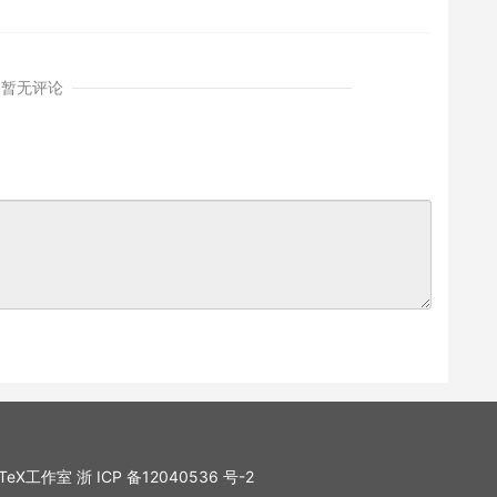
暂无评论
. LaTeX工作室
浙 ICP 备12040536 号-2