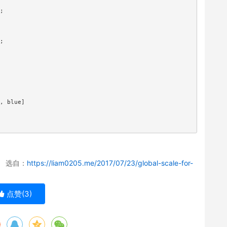
;

;

, blue]

 选自：
https://liam0205.me/2017/07/23/global-scale-for-
点赞(
3
)