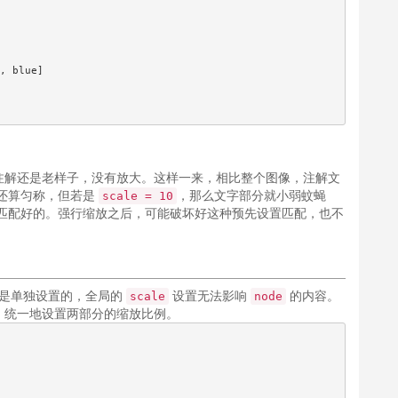
, blue]

注解还是老样子，没有放大。这样一来，相比整个图像，注解文
还算匀称，但若是
，那么文字部分就小弱蚊蝇
scale = 10
是匹配好的。强行缩放之后，可能破坏好这种预先设置匹配，也不
是单独设置的，全局的
设置无法影响
的内容。
scale
node
，统一地设置两部分的缩放比例。