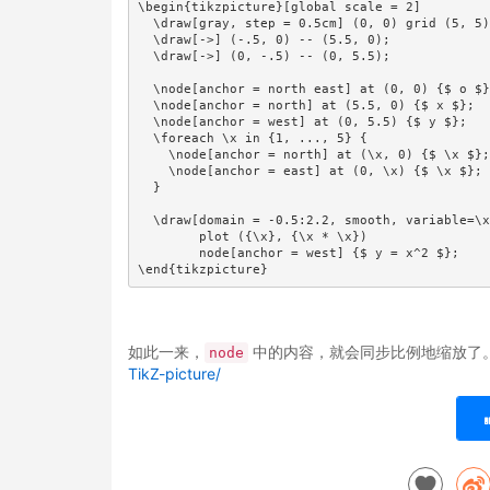
\begin{tikzpicture}[global scale = 2]

  \draw[gray, step = 0.5cm] (0, 0) grid (5, 5)
  \draw[->] (-.5, 0) -- (5.5, 0);

  \draw[->] (0, -.5) -- (0, 5.5);

  \node[anchor = north east] at (0, 0) {$ o $}
  \node[anchor = north] at (5.5, 0) {$ x $};

  \node[anchor = west] at (0, 5.5) {$ y $};

  \foreach \x in {1, ..., 5} {

    \node[anchor = north] at (\x, 0) {$ \x $};

    \node[anchor = east] at (0, \x) {$ \x $};

  }

  \draw[domain = -0.5:2.2, smooth, variable=\x
        plot ({\x}, {\x * \x})

        node[anchor = west] {$ y = x^2 $};

\end{tikzpicture}
如此一来，
中的内容，就会同步比例地缩放了。
node
TikZ-picture/