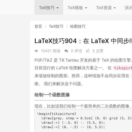
TeX技巧
TeX模板
TeX资源
演
首页
TeX技巧
绘图技巧
LaTeX技巧904：在 LaTeX 中同步缩
10421 阅读
0 评论
3 点赞
PGF/Ti
k
Z 是 Till Tantau 开发的基于 TeX 
目前流行的 LaTeX 绘图解决方案之一。 在
tikzpic
来缩放绘制的图形。然而，这种缩放不会同步应用在
衡。 我们来解决这个问题。
绘制一个函数图像
现在，比如说我们绘制一个最简单的二次函数的图像
\begin{tikzpicture}

  \draw[gray, step = 0.5cm] (0, 0) grid (5, 5)
  \draw[->] (-.5, 0) -- (5.5, 0);

  \draw[->] (0, -.5) -- (0, 5.5);
