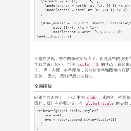
  \foreach \x in {1, ..., 5} {

    \node[anchor = north] at (\x, 0) {$ \x $};

    \node[anchor = east] at (0, \x) {$ \x $};

  }

  \draw[domain = -0.5:2.2, smooth, variable=\x
        plot ({\x}, {\x * \x})

        node[anchor = west] {$ y = x^2 $};

\end{tikzpicture}
于是你发现，整个图像确实放大了。但是其中的说明
字就显得比较小。也许
的状态，看起来
scale = 2
了。 另一方面，有些图像，其注解文字和图像内容
完美。 因此，我们得想办法解决。
全局缩放
问题的原因在于，TikZ 中的
，其内容、样式都
node
因此，我们有必要定义一个
的参数
global scale
\tikzset{global scale/.style={

    scale=#1,

    every node/.append style={scale=#1}

  }

}
