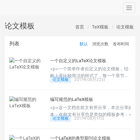
Togg
navig
论文模板
首页
TeX模板
论文模板
列表
默认
浏览次数
发布时间
一个自定义的LaTeX论文模板
<p>一个简单作者自定义的论文模板，结
构上是比较简洁的样式了，每一个章节都
论文模板
2017年08月22日
允许增加摘要，我们一般书籍或者报告的
类都是不支持的，有喜欢的用户可以下载
做成自己的论文样式和书籍样式，也可以
编写规范的LaTeX模板
增加些元素，其可塑性蛮好的，有需要的
<p>这一文档在前文有所分享，本次分享的是
用户可以下载试用下。</p>
本，在前文有分享也是类似的模板参考：<a
论文模板
2017年08月17日
href="http://www.latexstudio.net/archives/
target="_blank" rel="noopener" style="whit
normal;">http://www.latexstudio.net/archi
一个LaTeX的典型期刊论文模板