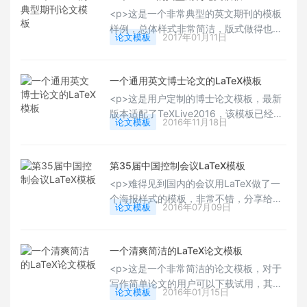
这一个的宏包的整体比较规范了，修改的记录
<p>这是一个非常典型的英文期刊的模板
概要，章节设计，封面设计都非常不错，非常
样例，总体样式非常简洁，版式做得也非
甚至书籍和报告的编
论文模板
2017年01月11日
常清爽，很多用户有自己排版自己的论文
或者笔记的习惯和需求，这样的模板完全
可以作为平时小模板，如果有特殊需要可
一个通用英文博士论文的LaTeX模板
以自己进行定制和改造，希望这个模板能
<p>这是用户定制的博士论文模板，最新
够帮助到您！Happy Texin</p>
版本适配了TeXLive2016，该模板已经用
论文模板
2016年11月18日
于作者自己的博士论文和同学的论文使
用，整个模板的设计和版式非常符合通用
的博士论文样式，整个的内容非常清爽，
第35届中国控制会议LaTeX模板
对于模板有一点需要装饰需求的用户可以
<p>难得见到国内的会议用LaTeX做了一
选用。Happy TeXing!</p>
个海报样式的模板，非常不错，分享给各
论文模板
2016年07月09日
位。</p>
一个清爽简洁的LaTeX论文模板
<p>这是一个非常简洁的论文模板，对于
写作简单论文的用户可以下载试用，其整
论文模板
2016年01月15日
体配色进行了设计，看上去非常清爽，也