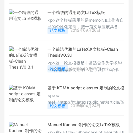
可以修改为自己的日常文章模板。</p>
一个精致的通用论文LaTeX模板
<p>这个模板采用的是memoir加上作者自
己的个性化定制，把一篇文章应该具备的
论文模板
2015年09月26日
封面，目录，摘要，符号列表，正文，附
录等等都进行了详细设计，有希望把自己
的论文排版更加漂亮的用户可以下载尝试
一个简洁优雅的LaTeX论文模板-Clean
排版下，会有不一样的感受。</p>
ThesisV0.3.1
<p>这一论文模板是非常适合作为学术毕
论文模板
2015年09月07日
业论文的母版使用的，也可以作为写作学
术类书籍，整体制作和设计非常简洁明
了，非常不错的一个模板，前文我们已经
基于 KOMA script classes 定制的论文模板
有了分享。今天分享的是其最新版本，有
需要的用户可以下载，也可以使用
<p><a
TeXLive的更新方式获得最新版。</p>
href="http://ht.latexstudio.net/article/%C
论文模板
2015年04月24日
target="_blank" style="white-space: norm
style="color: rgb(102, 102, 102
写了book，article，report等基础类
Manuel Kuehner制作的论文LaTeX模板
分享的是用这个基础的类定制的
<p>在<a title="Showcase of beautiful typo