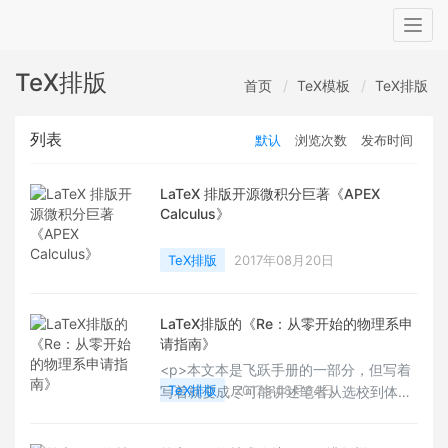
Togg
navig
TeX排版
首页
TeX模板
TeX排版
列表
默认
浏览次数
发布时间
LaTeX 排版开源微积分巨著《APEX
Calculus》
TeX排版
2017年08月20日
LaTeX排版的《Re：从零开始的物理系申
请指南》
<p>本文本是飞跃手册的一部分，但写着
TeX排版
2017年08月04日
写着就变成尽可能讲述笔者从选校到体检
签证到处理毕业琐事到离校出发期间获得
的和/或期望获得的一些人生精盐和偏见