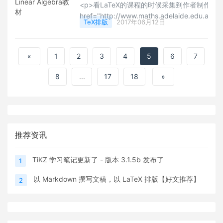
<p>看LaTeX的课程的时候采集到作者制作的一
href="http://www.maths.adelaide.edu.au/an
TeX排版
2017年06月12日
style="white-space: normal;"><strong>Line
21st Application</strong></a>
要这类教程的用户可以下载看看，但是由于缺
«
1
2
3
4
5
6
7
码还是可以看。</p>
8
...
17
18
»
推荐资讯
TiKZ 学习笔记更新了 - 版本 3.1.5b 发布了
1
以 Markdown 撰写文稿，以 LaTeX 排版【好文推荐】
2