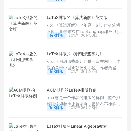
LaTeX源代码(<a title="网页链接"
缀。《哥德尔、艾舍尔、巴赫书：集异璧
href="http://t.cn/Rf6Ofvs"
之大成》是在英语世界中有极高评价的科
target="_blank" rel="noop
普著作，曾获得普利策文学奖。它通过对
LaTeX排版的《算法新解》英文版
哥德尔的数理逻辑，艾舍尔的版画和巴赫
<p>《算法新解》七年磨一剑，作者笔耕
的音乐三者的综合阐述，引人入胜地介绍
不辍，几年来常在TopLanguage邮件列
了数理逻辑学、可计算理论、人工智能
TeX排版
2017年06月30日
表中放出让大家校对，在程序书泛滥的这
学、语言学、遗传学、音乐、绘画的理论
个时代尤显难能可贵。书中包含大量插图
等方面，构思精巧、含义深刻、视野广
和公式，又结合C++、Haskell、
阔、富于哲学韵味。（选自：<a
LaTeX排版的《明朝那些事儿》
Python、Scheme等多种编程语言实现，
href="http://baike.baidu.com/link?
<p>《明朝那些事儿》是一套在网络上连
命令式、函数式兼顾，准确细致地描述了
url=zZ5Zvje9i0FMzuuRuMgluu
载的关于中国明朝历史小说，作者为当年
大量基本算法和习题。</p>
TeX排版
2017年06月27日
明月。于2006年3月10日在天涯社区首次
发表，其内容始于明太祖朱元璋的诞生，
终于崇祯帝朱由检。</p>
ACM期刊的LaTeX排版样例
<p>这是一个作者的排版的样例，整个排
版比较规整也比较清爽，最近有不少临近
TeX排版
2017年06月26日
期末和小学期的用户可以自己下载观瞻
下，也可以作为自己的学习例子，去进行
修改和定制。希望对于初学者和期刊的投
LaTeX排版的Linear Algebra教材
稿者有所帮助，Happy LaTeXing！</p>