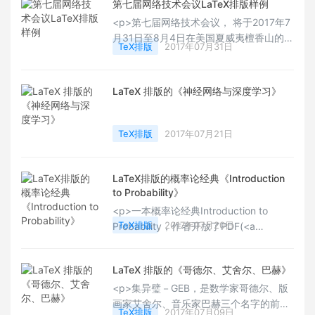
第七届网络技术会议LaTeX排版样例
(主要是偏见)。笔者目前主要的方向是拓
扑量子物态，一个凝聚态理论的小分支，
<p>第七届网络技术会议， 将于2017年7
文中有些偏见可能只针对于该方向。申请
月31日至8月4日在美国夏威夷檀香山的
TeX排版
2017年07月31日
的学校范围主要包括美国，加拿大，欧
SHERATON PRINCESS KAIULANI酒店
洲，日本和香港。</p>
举行的自动化，控制和智能系统CYBER技
术（IEEE-CYBER 2017）。&nbsp;</p>
LaTeX 排版的《神经网络与深度学习》
TeX排版
2017年07月21日
LaTeX排版的概率论经典《Introduction
to Probability》
<p>一本概率论经典Introduction to
TeX排版
2017年07月20日
Probability，作者开放了PDF(<a
title="网页链接"
href="http://t.cn/zjs9Cjq"
LaTeX 排版的《哥德尔、艾舍尔、巴赫》
target="_blank" rel="noopener
noreferrer" style="white-space:
<p>集异璧－GEB，是数学家哥德尔、版
normal;">网页链接</a>&nbsp;)以及
画家艾舍尔、音乐家巴赫三个名字的前
TeX排版
2017年07月09日