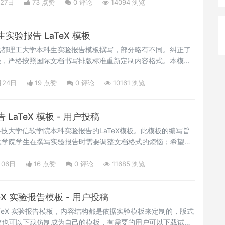
源&nbsp;同学的复习笔记。</p>
月27日
73 点赞
0
评论
14094 浏览
验报告 LaTeX 模板
成都理工大学本科生实验报告模板撰写，部分略有不同。纠正了
些错误，严格按照国际文档书写排版标准重新定制内容格式。本模板
不全面也不够精细，但是对于新人书写实验报告足够了，想要精
t (&nbsp;<a
月24日
19 点赞
0
评论
10161 浏览
xstudio.net/page/tex-documents" target="_blank"
latexstudio.net/pa
LaTeX 模板 - 用户投稿
科技大学信软学院本科实验报告的LaTeX模板。此模板的编写旨
软学院学生在撰写实验报告时需要调整文档格式的烦恼；希望达
告时间的同时，写出美观、格式统一的实验报告的目的；另外，
以成为向信软学院莘莘学子推广使用LaTeX的一个契机。
月06日
16 点赞
0
评论
11685 浏览
bsp;</p>
eX 实验报告模板 - 用户投稿
aTeX 实验报告模板，内容结构都是依据实验模板来定制的，版式
校也可以下载仿制成为自己的模板，有需要的用户可以下载试用