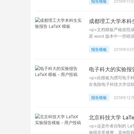
动化钱 71&nbsp;吴思
报告模板
2019年11
成都理工大学本科生实
<p>文档模板严格按照
原 word 版本中一
适用于新手，讲述内容
细学习的读者可以阅读 lshor
报告模板
2019年03
href="http://www.late
textvalue="http://www.
电子科大的实验报告 
<p>此模板为撰写电子
在免除电子科技大学信
成在节省了撰写实验报
也希望此实验报告模板可
报告模板
2018年12
Happy LaTeXing！~&n
北京科技大学 LaT
<p>这是作者自制的 L
做得非常规整，其他院