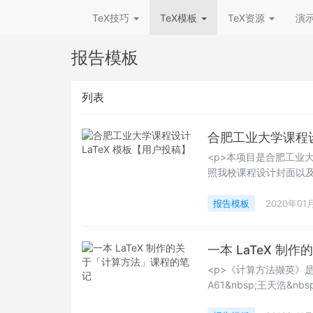
TeX技巧
TeX模板
TeX资源
演
报告模板
列表
合肥工业大学课程设
<p>本项目是合肥工业大学课程
照我校课程设计封面以及常规
MiKTeX 发行版，支持
报告模板
2020年01
一本 LaTeX 
<p>《计算方法撷英》
A61&nbsp;王天浩&
C71&nbsp;尤佳睿&