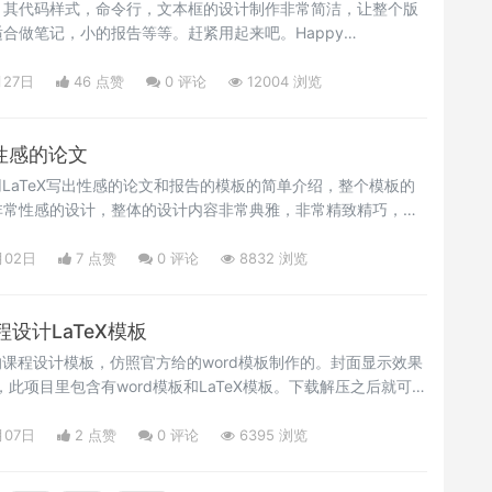
，其代码样式，命令行，文本框的设计制作非常简洁，让整个版
合做笔记，小的报告等等。赶紧用起来吧。Happy
月27日
46 点赞
0
评论
12004 浏览
出性感的论文
用LaTeX写出性感的论文和报告的模板的简单介绍，整个模板的
非常性感的设计，整体的设计内容非常典雅，非常精致精巧，有
属于自己的简历模板样式，应该也是非常性感的。Happy
月02日
7 点赞
0
评论
8832 浏览
设计LaTeX模板
的课程设计模板，仿照官方给的word模板制作的。封面显示效果
，此项目里包含有word模板和LaTeX模板。下载解压之后就可以
的基础上编辑成自己需要的样子。Happy LaTeXing！</p>
月07日
2 点赞
0
评论
6395 浏览