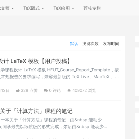
示文稿
TeX版式
TeX绘图
莲枝专栏
默认
浏览次数
发布时间
计 LaTeX 模板【用户投稿】
设计 LaTeX 模板 HFUT_Course_Report_Template，按
报告的要求编写，兼容最新版的 TeX Live、MacTeX 、
跨平台使用。</p>
月12日
328 点赞
0
评论
409072 浏览
制作的关于「计算方法」课程的笔记
是一本关于「计算方法」课程的笔记，由&nbsp;能动少
nbsp;同学最先以纸质版的形式完成，尔后由&nbsp;能动少
nbsp;整理、增补为电子版。在整理过程中，另外参考了&nbsp;自