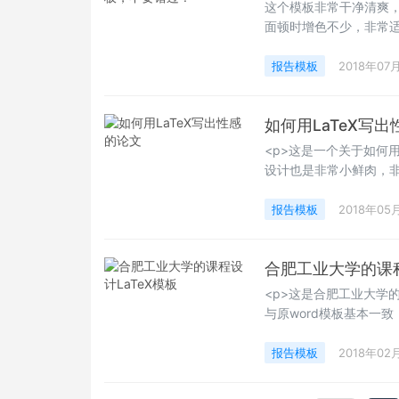
这个模板非常干净清爽
面顿时增色不少，非常适
LaTeXing！
报告模板
2018年07
如何用LaTeX写
<p>这是一个关于如何
设计也是非常小鲜肉，
喜欢的用户可以下载制作
LaTeXing！~</p>
报告模板
2018年05
合肥工业大学的课程
<p>这是合肥工业大学
与原word模板基本一致
直接使用了,也可以在此模板
报告模板
2018年02