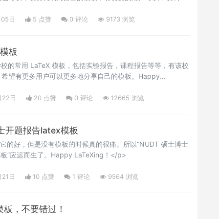
~ 作者：<span itemprop="name">有龙则灵</span></p>
月05日
5 点赞
0
评论
9173 浏览
 模板
校的常用 LaTeX 模板，包括实验报告，课程报告等等，有该校
希望有更多用户可以更多地分享自己的模板。Happy
月22日
20 点赞
0
评论
12665 浏览
开题报告latex模板
就会知道它的好，但是没有模板的时候真的很痛。所以“NUDT 硕士博士
板”应运而生了。Happy LaTeXing！</p>
月21日
10 点赞
1
评论
9564 浏览
X模板，不要错过！