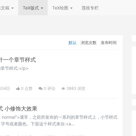
示文稿
TeX版式
TeX绘图
莲枝专栏
默认
浏览次数
发布时间
:设计一个章节样式
章节样式:</p>
月04日
0 点赞
0
评论
3883 浏览
样式 小修饰大效果
-space: normal">通常，之前所发布的一系列的章节样式上，小节样式
字号或者颜色。下面这个样式来自:<a
ooks.org/wiki/LaTeX/Themes"