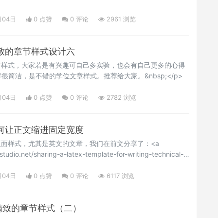
月04日
0 点赞
0
评论
2961 浏览
:精致的章节样式设计六
节样式，大家若是有兴趣可自己多实验，也会有自己更多的心得
简洁，是不错的学位文章样式。推荐给大家。&nbsp;</p>
月04日
0 点赞
0
评论
2782 浏览
:如何让正文缩进固定宽度
版面样式，尤其是英文的文章，我们在前文分享了：<a
studio.net/sharing-a-latex-template-for-writing-technical-
"_blank" style="white-space: normal;">适合写技术文档的
a>，也是这样的版式，即把章节有一个突出的距离，好像章节部分放
月04日
0 点赞
0
评论
6117 浏览
</p>
2：精致的章节样式（二）