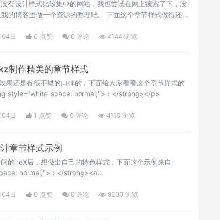
有没有设计样式比较集中的网站，我也尝试在网上搜索了下，没
在我的博客里做一个资源的整理吧。 下面这个章节样式做得还是
月04日
0 点赞
0
评论
4144 浏览
：tikz制作精美的章节样式
漂亮的效果还是有很不错的口碑的，下面给大家看看这个章节样式的
yle="white-space: normal;">：</strong></p>
月04日
1 点赞
0
评论
4116 浏览
：设计章节样式示例
时间的TeX后，想做出自己的特色样式，下面这个示例来自
space: normal;">：</strong><a
kexchange.com/questions/66559/book-layout-contents-
t="_blank" style="white-space:
月04日
0 点赞
0
评论
9200 浏览
kexchange</a>，章节样式如下<stro