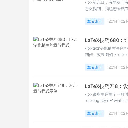
<p>前几日，有网友问
怎么找到，我也想着就
可以，推荐下：</p>
章节设计
2014年02
LaTeX技巧680
<p>tikz制作精美
制作，效果图如下<strong st
章节设计
2014年02
LaTeX技巧718
<p>很多用户用了一段
<strong style="white-
href="http://tex.stac
chapter-section" targe
章节设计
2014年02
normal;">TeX.stac