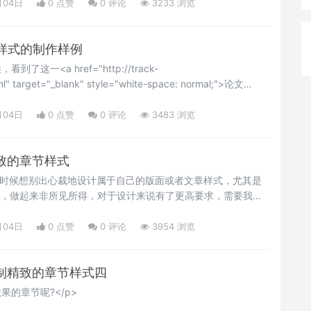
://en.wikibooks.org/wiki/LaTeX/Themes</a>&nbsp; 做了更多
月04日
0 点赞
0
评论
3233 浏览
/p><pre line="1" escaped="true">\
样式的制作样例
了这一<a href="http://track-
tml" target="_blank" style="white-space: normal;">论文
，作者没有提供详细的代码和样式说明，仅仅贴出来了论文的样图。本
式，希望对您有所帮助。 样式效果图:</p>
月04日
0 点赞
0
评论
3483 浏览
:精致的章节样式
很多时候想别出心裁地设计属于自己的版面或者文章样式，尤其是
式，做起来非所见所得，对于设计来说有了更高要求，需要我们
 如下几个样式来自网络供大家参考: 选自:<a
e/blog/latex/schone-kapiteltitelseiten-in-latex/"
月04日
0 点赞
0
评论
3954 浏览
rmal;">http://web.slzm.de/blog/latex/schone-k
:定制精致的章节样式四
果的章节呢?</p>