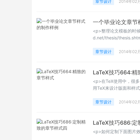
target="_blank">http
章节设计
2014年02
的设计工作。 使用方法非常简单:<
一个毕业论文章节
<p>整理论文模板的时候，看到
d.net/thesis/thesis.sh
LaTeX模板</a>
文参考其样式制作了其样
章节设计
2014年02
LaTeX技巧664
<p>在TeX使用中，
用TeX来设计版面和样
有较多绘图和版面的知识。
href="http://web.slzm.d
章节设计
2014年02
style="white-space: no
LaTeX技巧686
<p>如何定制下面图片效