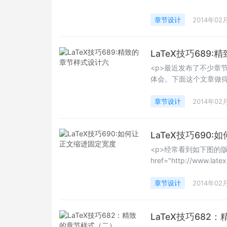
章节设计
2014年02
LaTeX技巧689
<p>最近发布了不少章
体会。下面这个文章做得很
章节设计
2014年02
LaTeX技巧690
<p>经常看到如下图的
href="http://www.latex
documents/" target=
LaTeX模板分享</
章节设计
2014年02
在边注里。如下图的效果:
LaTeX技巧68