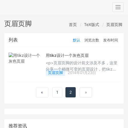
Togg
navig
页眉页脚
首页
TeX版式
页眉页脚
列表
默认
浏览次数
发布时间
用tikz设计一个灰色页眉
<p>页眉页脚的设计前文涉及不多，这里
分享一个稍微可变的页眉设计，把tikz嵌
页眉页脚
2014年01月23日
入进来进行设计制作，我们可以制作更多
变的样式效果出来。</p>
«
1
2
»
推荐资讯