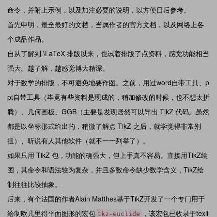
命令，并附上示例，以及加注必要的说明，以方便日后参考。
首先申明，最全最好的文档，当属作者的官方文档，以及网络上各
个成品作品。
自从了解到 \LaTeX 排版以来，也试着排版了点资料，感觉功能相当
强大。越了解，越感觉博大精深。
对于数学的排版，不可避免地要作图。之前，用过word自带工具、p
pt自带工具（毕竟有些资料是现成的，稍加修改的时候，也不想太折
腾）、几何画板、GGB（主要是发现居然可以导出 TikZ 代码。虽然
都是以坐标形式给出的，稍微了解点 TikZ 之后，就学觉得非常别
扭）、听说有人其他软件（就不一一列举了）。
如果只用 TikZ 包，功能的确强大，但上手真不容易。直接用TikZ绘
图，其命令和语法较为复杂，并且多数命令缺少数学含义，TikZ绘
制往往比较抽象。
后来，有个法国的作者Alain Matthes基于TikZ开发了一个专门用于
绘制欧几里得平面图形的宏包
，该宏包已收录于texli
tkz-euclide