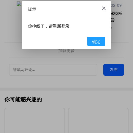
海波
2022-02-09
提示
因为本人 直在学习中，就利用这个elegantbook模板
纪录下来，有时想实现一些功能时，会做许多尝
你掉线了，请重新登录
试，或许有些细节没有处理好。以后会注意的。
回复
确定
加载更多
发布
你可能感兴趣的