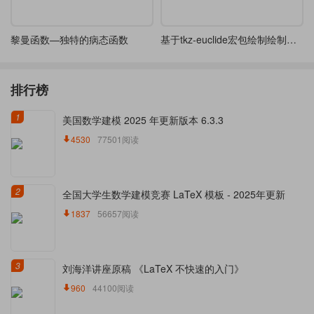
黎曼函数—独特的病态函数
基于tkz-euclide宏包绘制绘制求解线段长度平面几何图方法二
排行榜
1
美国数学建模 2025 年更新版本 6.3.3
4530
77501阅读
2
全国大学生数学建模竞赛 LaTeX 模板 - 2025年更新
1837
56657阅读
3
刘海洋讲座原稿 《LaTeX 不快速的入门》
960
44100阅读