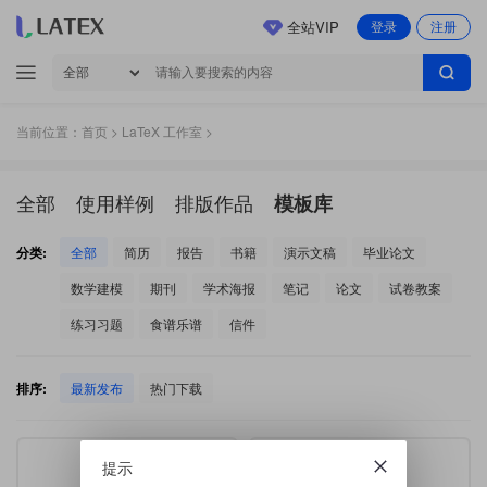
全站VIP
登录
注册
当前位置：
首页
>
LaTeX 工作室
>
全部
使用样例
排版作品
模板库
分类:
全部
简历
报告
书籍
演示文稿
毕业论文
数学建模
期刊
学术海报
笔记
论文
试卷教案
练习习题
食谱乐谱
信件
排序:
最新发布
热门下载
提示