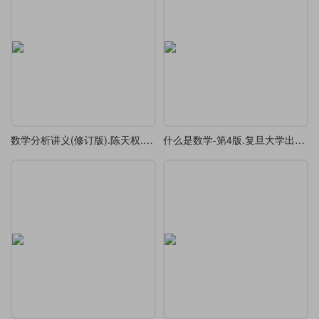
数学分析讲义(修订版).陈天权.北京大学出版社-三册合一，1351页，排版练习
什么是数学-第4版.复旦大学出版社,2017，排版练习