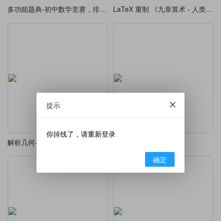
多功能题典-初中数学竞赛，排版练习
LaTeX 重制 《九章算术 - 人类科学史上应用数学的最早巅峰》，排版练习
提示
你掉线了，请重新登录
解析几何-第五版.吕林根，排版练习
荣枯鉴-排版练习
确定