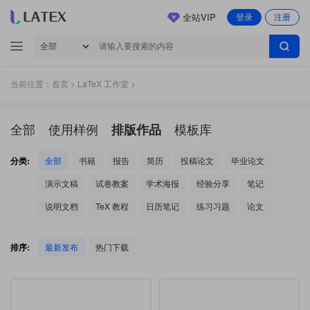
全站VIP
登录
注册
当前位置：
首页
>
LaTeX 工作室
>
全部
使用样例
模板库
排版作品
分类:
全部
书籍
报告
简历
投稿论文
毕业论文
演示文稿
试卷教案
学术海报
经验分享
笔记
说明文档
TeX 教程
日历笔记
练习习题
论文
排序:
最新发布
热门下载