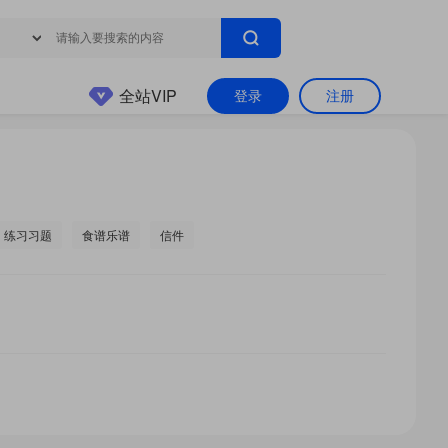
全站VIP
登录
注册
练习习题
食谱乐谱
信件