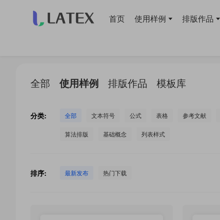
首页
使用样例
排版作品
当前位置：
首页
>
LaTeX 工作室
>
全部
使用样例
排版作品
模板库
分类:
全部
文本符号
公式
表格
参考文献
算法排版
基础概念
列表样式
排序:
最新发布
热门下载