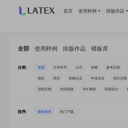
首页
使用样例
排版作品
当前位置：
首页
>
LaTeX 工作室
>
全部
使用样例
排版作品
模板库
分类:
全部
文本符号
公式
表格
参考文献
报告
简历
投稿论文
毕业论文
演示文稿
说明文档
代码排版
TeX 教程
封面设计
排序:
最新发布
热门下载