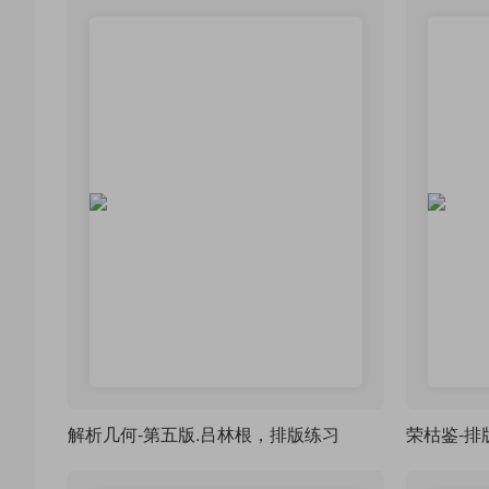
解析几何-第五版.吕林根，排版练习
荣枯鉴-排