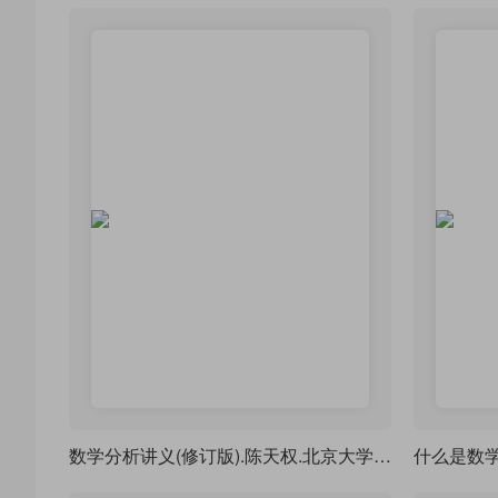
数学分析讲义(修订版).陈天权.北京大学出版社-三册合一，1351页，排版练习