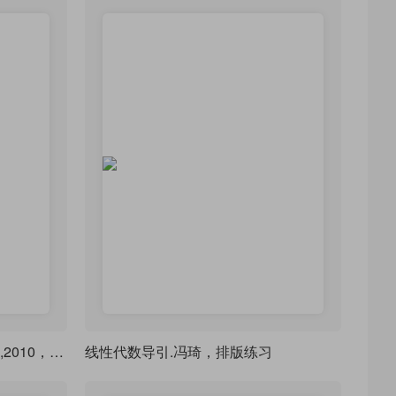
概率论-第2版.苏淳.科学出版社,2010，排版练习
线性代数导引.冯琦，排版练习