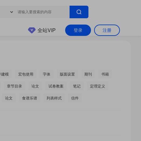
全站VIP
登录
注册
学建模
宏包使用
字体
版面设置
期刊
书籍
章节目录
论文
试卷教案
笔记
定理定义
论文
食谱乐谱
列表样式
信件