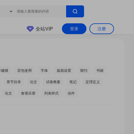
全站VIP
登录
注册
学建模
宏包使用
字体
版面设置
期刊
书籍
章节目录
论文
试卷教案
笔记
定理定义
论文
食谱乐谱
列表样式
信件