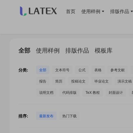
首页
使用样例
排版作品
当前位置：
首页
>
LaTeX 工作室
>
全部
使用样例
排版作品
模板库
分类:
全部
文本符号
公式
表格
参考文献
报告
简历
投稿论文
毕业论文
演示文稿
说明文档
代码排版
TeX 教程
封面设计
排序:
最新发布
热门下载