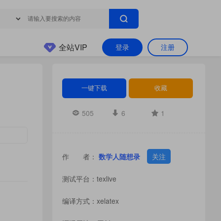
全站VIP
登录
注册
一键下载
收藏
505
6
1
作 者：
数学人随想录
关注
测试平台：texlive
编译方式：xelatex