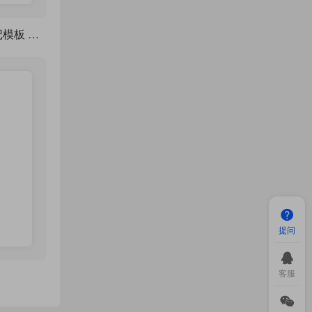
颜值拉满 LaTeX 笔记模板 modernclassnotes，7 种主题随心切换
提问
客服