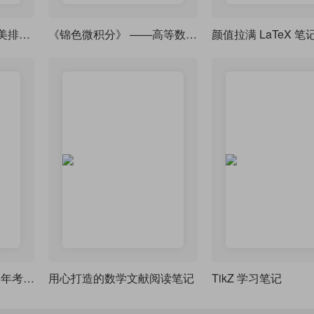
LaTeX 高考 / 模拟考精美排版模板
《锦色微积分》 ——高等数学课堂笔记·炫彩版
西安电子科技大学2026年考研高等代数
用心打造的数学文献阅读笔记
TikZ 学习笔记