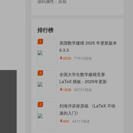
源码属性：原创
排行榜
1
美国数学建模 2025 年更新版本
6.3.3
4530
77515阅读
2
全国大学生数学建模竞赛
LaTeX 模板 - 2025年更新
1838
56701阅读
3
刘海洋讲座原稿 《LaTeX 不快
速的入门》
960
44111阅读