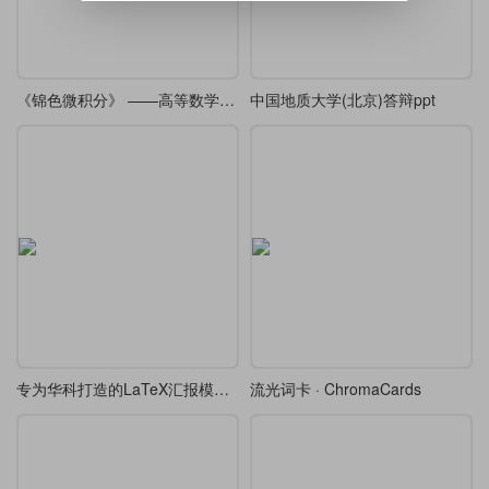
《锦色微积分》 ——高等数学课堂笔记·炫彩版
中国地质大学(北京)答辩ppt
专为华科打造的LaTeX汇报模板，开题/答辩通用
流光词卡 · ChromaCards