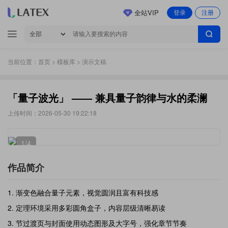
全站VIP
登录
注册
当前位置：
首页
>
模板库
> 演示文稿
「量子波光」 —— 兼具量子韵律与水的柔澜
上传时间：2026-05-30 19:22:18
1
/4
作品简介
渐变色融合量子元素，视觉圆润且富有科技感
定理环境采用多彩圆角盒子，内容层级清晰易读
节过渡页与封面使用动态图形及大字号，强化章节节奏