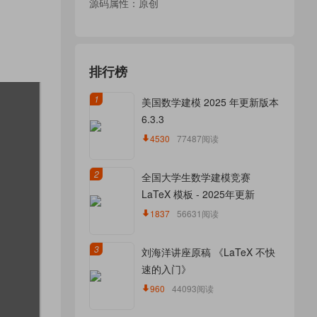
源码属性：原创
排行榜
1
美国数学建模 2025 年更新版本
6.3.3
4530
77487阅读
2
全国大学生数学建模竞赛
LaTeX 模板 - 2025年更新
1837
56631阅读
3
刘海洋讲座原稿 《LaTeX 不快
速的入门》
960
44093阅读