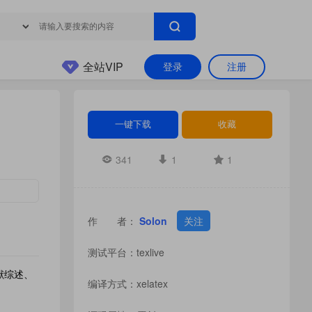
全站VIP
登录
注册
一键下载
收藏
341
1
1
作 者：
Solon
关注
测试平台：texlive
献综述、
编译方式：xelatex