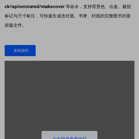
ck/\spinerotated/\makecover
等命令，支持背景色、出血、裁切
标记与尺寸标注，可快速生成含封底、书脊、封面的完整图书封面
排版文件。
复制源码
点击登录查看代码