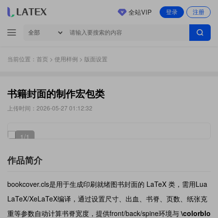
全站VIP
登录
注册
当前位置：
首页
>
使用样例
> 版面设置
书籍封面的制作宏包类
上传时间：2026-05-27 01:12:32
1
/1
作品简介
bookcover.cls是用于生成印刷就绪图书封面的 LaTeX 类，需用Lua
LaTeX/XeLaTeX编译，通过设置尺寸、出血、书脊、页数、纸张克
重等参数自动计算书脊宽度，提供front/back/spine环境与
\colorblo