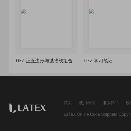
TikZ 正五边形与抛物线组合图形（类似 “花瓣” 或 “星形” 图案）
TikZ 学习笔记
首页
使用样例
排版作品
模
LaTeX Online Code Snippets-Co