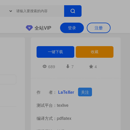
全站VIP
登录
注册
一键下载
收藏
689
7
4
作 者：
LaTeXer
关注
测试平台：texlive
编译方式：pdflatex