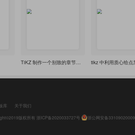
TiKZ 制作一个别致的章节样式
tikz 中利用质心给
板库
关于我们
pyright©2019版权所有
浙ICP备2020033727号
浙公网安备33109020009