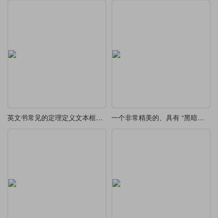
英文书常见的定理定义文本框设计欣赏
一个非常精美的、具有 “黑暗幻想” 风格 tcolorbox 定义