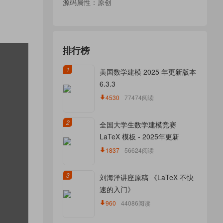
源码属性：原创
排行榜
1
美国数学建模 2025 年更新版本
6.3.3
4530
77474阅读
2
全国大学生数学建模竞赛
LaTeX 模板 - 2025年更新
1837
56624阅读
3
刘海洋讲座原稿 《LaTeX 不快
速的入门》
960
44086阅读