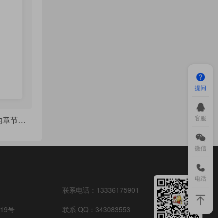
提问
客服
TiKZ 制作一个别致的章节样式
微信
电话
联系电话：
13336175901
19号
联系 QQ：
343083553