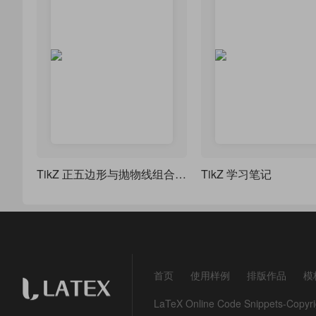
TikZ 正五边形与抛物线组合图形（类似 “花瓣” 或 “星形” 图案）
TikZ 学习笔记
首页
使用样例
排版作品
模
LaTeX Online Code Snippets-Co