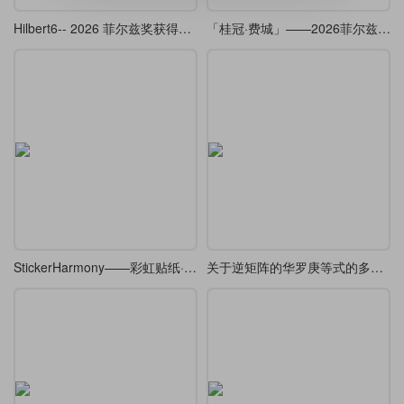
Hilbert6-- 2026 菲尔兹奖获得者邓煜学术报告的 beamer （复刻 ）
「桂冠·费城」——2026菲尔兹奖Beamer主题
StickerHarmony——彩虹贴纸·Beamer
关于逆矩阵的华罗庚等式的多种解法