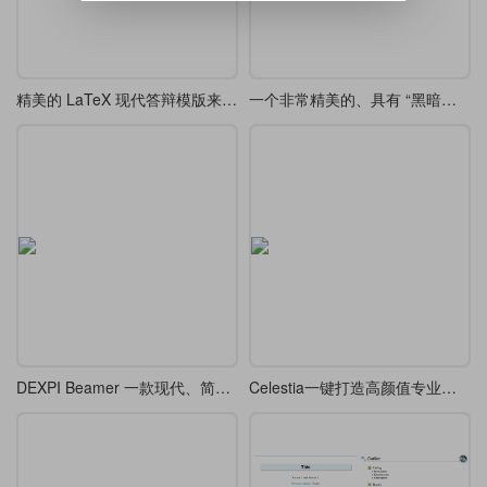
精美的 LaTeX 现代答辩模版来了-cookie-beamer
一个非常精美的、具有 “黑暗幻想” 风格 tcolorbox 定义
DEXPI Beamer 一款现代、简洁、专业的演示模板
Celestia一键打造高颜值专业演示文稿，22种配色+全自定义太香了