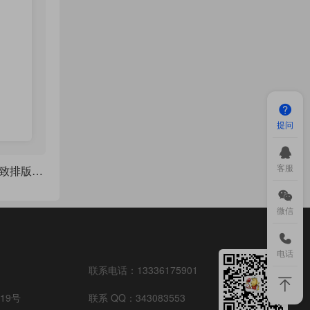
提问
客服
一个高效学科笔记精致排版作品
微信
电话
联系电话：
13336175901
19号
联系 QQ：
343083553