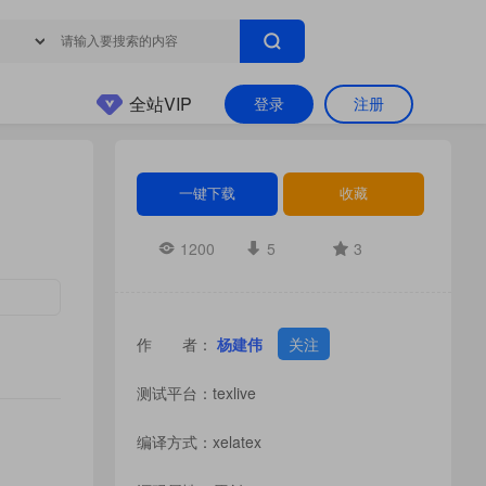
全站VIP
登录
注册
一键下载
收藏
1200
5
3
作 者：
杨建伟
关注
测试平台：texlive
编译方式：xelatex