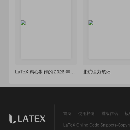
LaTeX 精心制作的 2026 年日历来了，莲枝新品
北航理力笔记
首页
使用样例
排版作品
模
LaTeX Online Code Snippets-Co