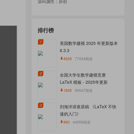
源码属性：原创
排行榜
1
美国数学建模 2025 年更新版本
6.3.3
4529
77434阅读
2
全国大学生数学建模竞赛
LaTeX 模板 - 2025年更新
1835
56547阅读
3
刘海洋讲座原稿 《LaTeX 不快
速的入门》
960
44059阅读