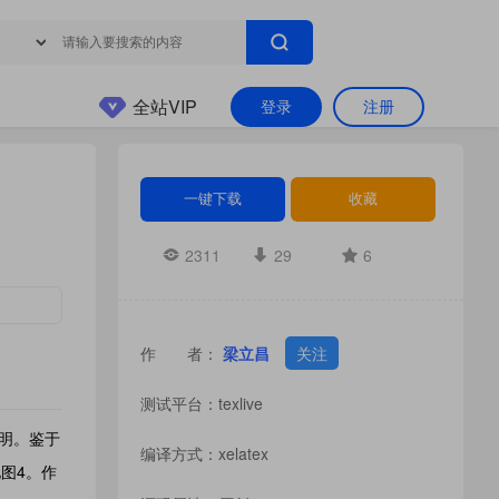
全站VIP
登录
注册
一键下载
收藏
2311
29
6
作 者：
梁立昌
关注
测试平台：texlive
说明。鉴于
编译方式：xelatex
见图4。作