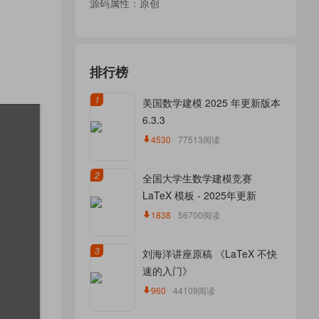
源码属性：原创
排行榜
1
美国数学建模 2025 年更新版本
6.3.3
4530
77513阅读
2
全国大学生数学建模竞赛
LaTeX 模板 - 2025年更新
1838
56700阅读
3
刘海洋讲座原稿 《LaTeX 不快
速的入门》
960
44109阅读