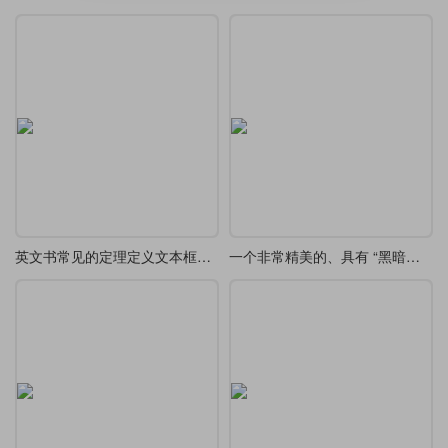
英文书常见的定理定义文本框设计欣赏
一个非常精美的、具有 “黑暗幻想” 风格 tcolorbox 定义