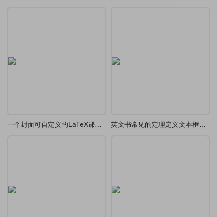
一个封面可自定义的LaTeX课程设计/论文/报告模板
英文书常见的定理定义文本框设计欣赏