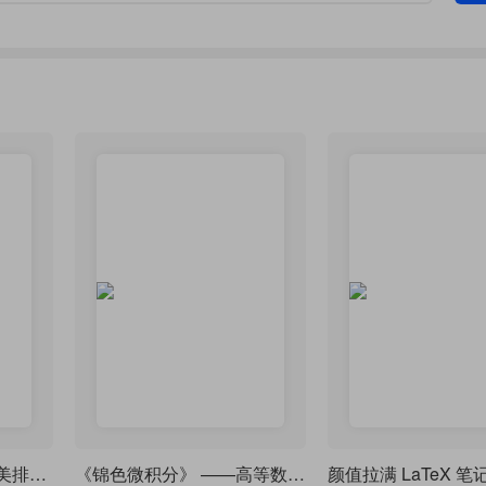
LaTeX 高考 / 模拟考精美排版模板
《锦色微积分》 ——高等数学课堂笔记·炫彩版