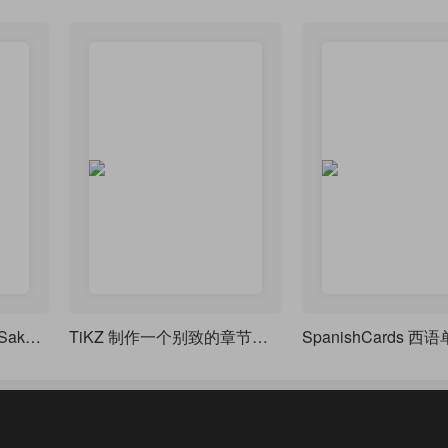
理工生颜值笔记密码｜Sakura Notes 双模式 LaTeX 模板
TiKZ 制作一个别致的章节样式 chap 7