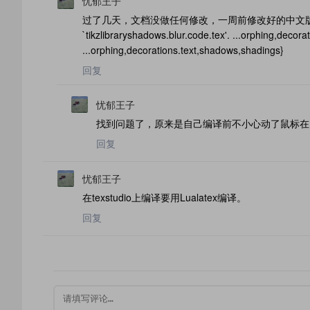
忧郁王子
过了几天，文档没做任何修改，一周前修改好的中文版出现编译错误：ma
`tikzlibraryshadows.blur.code.tex'. ...orphing,deco
...orphing,decorations.text,shadows,shadings}
回复
忧郁王子
找到问题了，原来是自己编译前不小心动了鼠标在Ex
回复
忧郁王子
在texstudio上编译要用Lualatex编译。
回复