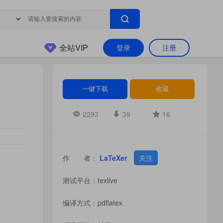
全站VIP
登录
注册
一键下载
收藏
2293
39
16
作 者：
LaTeXer
关注
测试平台：texlive
编译方式：pdflatex