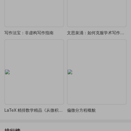
写作法宝：非虚构写作指南
文思泉涌：如何克服学术写作拖延症
LaTeX 精排数学精品《从微积分到上同调平装》（From Calculus to Cohomology）-四字体可选
偏微分方程概貌