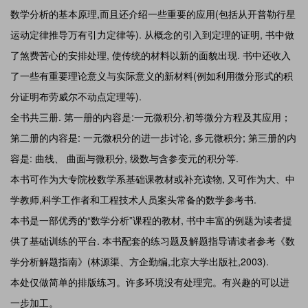
数学分析的基本原理,而且还介绍一些重要的应用(包括从开普勒行星
运动定律推导万有引力定律等). 从概念的引入到定理的证明, 书中做
了煞费苦心的安排处理, 使传统的材料以新的面貌出现. 书中还收入
了一些有重要理论意义与实际意义的新材料(例如利用微分形式的积
分证明布劳威尔不动点定理等).
全书共三册. 第一册的内容是:一元微积分,初等微分方程及其应用；
第二册的内容是: 一元微积分的进一步讨论, 多元微积分; 第三册的内
容是: 曲线、 曲面与微积分, 级数与含参变元的积分等.
本书可作为大专院校数学系基础课教材或补充读物, 又可作为大、中
学教师,科学工作者和工程技术人员案头常备的数学参考书.
本书是一部优秀的“数学分析”课程的教材, 书中丰富的例题为读者提
供了基础训练的平台. 本书配套的练习题及解题指导请读者参考《数
学分析解题指南》(林源渠、方企勤编,北京大学出版社,2003).
本处仅做简单的排版练习。许多环境没有处理完。有兴趣的可以进
一步加工。