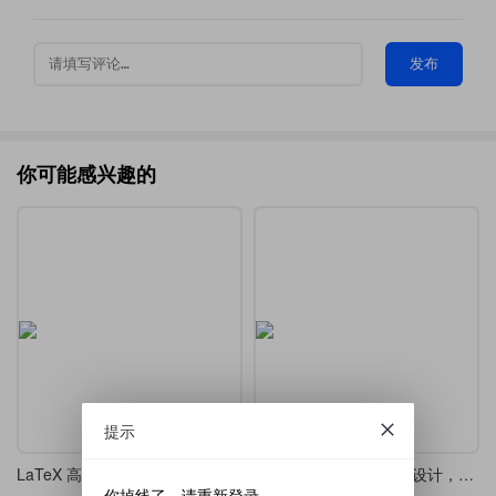
发布
你可能感兴趣的
提示
LaTeX 高考 / 模拟考精美排版模板
LaTeX 制作的版面样式设计，漂亮的 tcolorbox 盒子
你掉线了，请重新登录