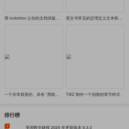
用 tcolorbox 让你的文档排版更精致
英文书常见的定理定义文本框设计欣赏
一个非常精美的、具有 “黑暗幻想” 风格 tcolorbox 定义
TiKZ 制作一个别致的章节样式
排行榜
1
美国数学建模 2025 年更新版本 6.3.3