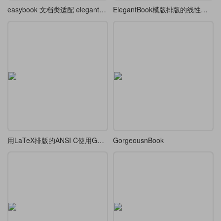
easybook 文档类适配 elegantbook 风格
ElegantBook模版排版的线性代数的意义读书笔记
用LaTeX排版的ANSI C使用GNU Regex正则库案例(用codebox宏包排版代码盒子)
GorgeousnBook