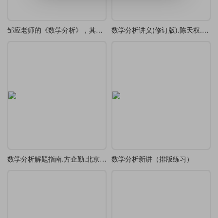
邹应老师的《数学分析》，其上册重排本已上线。
数学分析讲义(修订版).陈天权.北京大学出版社-三册合一，1351页，排版练习
数学分析解题指南.方企勤.北京大学出版社,2003，排版练习
数学分析新讲（排版练习）