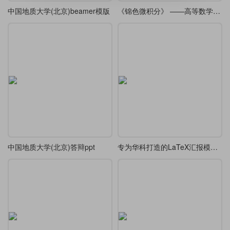
中国地质大学(北京)beamer模版
《锦色微积分》 ——高等数学课堂笔记·炫彩版
中国地质大学(北京)答辩ppt
专为华科打造的LaTeX汇报模板，开题/答辩通用