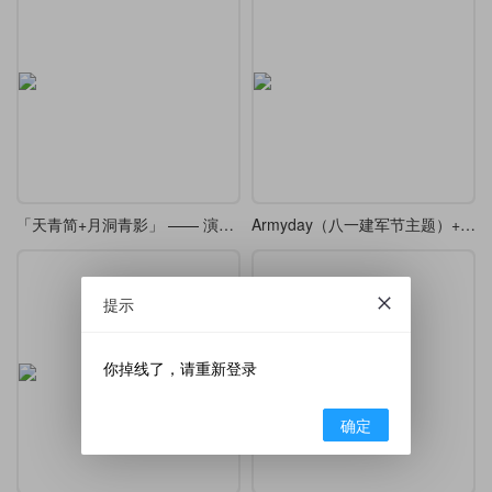
「天青简+月洞青影」 —— 演示文稿
Armyday（八一建军节主题）+ festive（喜庆装饰风格）+ redgold（红金配色体系）
提示
你掉线了，请重新登录
确定