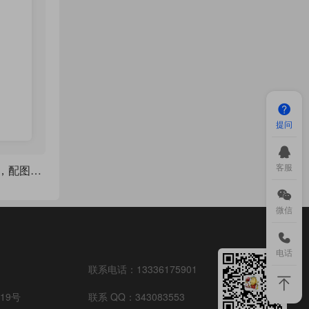
提问
客服
2023年年历(带农历)，配图为 新冠防疫相关公众宣传资料
微信
电话
联系电话：
13336175901
19号
联系 QQ：
343083553