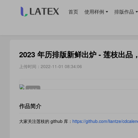
首页
使用样例
排版作品
当前位置：
首页
>
排版作品
> 日历笔记
2023 年历排版新鲜出炉 - 莲枝出
上传时间：2022-11-01 08:34:06
1
/12
作品简介
大家关注莲枝的 github 库：
https://github.com/liantze/cdcale