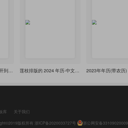
求极限：泰勒公式应展开到第几阶？_by零蛋大
莲枝排版的 2024 年历-中文特别版本代码
板库
关于我们
pyright©2019版权所有
浙ICP备2020033727号
浙公网安备33109020009