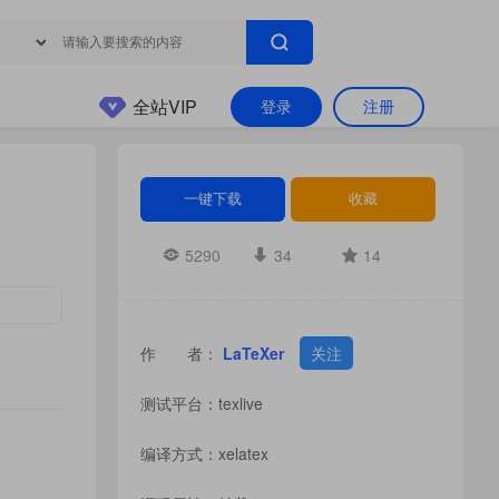
全站VIP
登录
注册
一键下载
收藏
5290
34
14
作 者：
LaTeXer
关注
测试平台：texlive
编译方式：xelatex