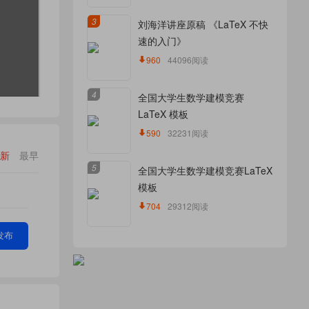
3
刘海洋讲座原稿 《LaTeX 不快
速的入门》
960
44096阅读
4
全国大学生数学建模竞赛
LaTeX 模板
590
32231阅读
新
最早
5
全国大学生数学建模竞赛LaTeX
模板
704
29312阅读
发布