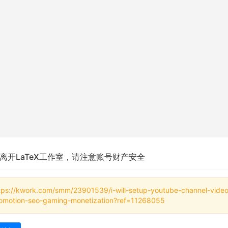
离开LaTeX工作室，请注意账号财产安全
tps://kwork.com/smm/23901539/i-will-setup-youtube-channel-video
omotion-seo-gaming-monetization?ref=11268055