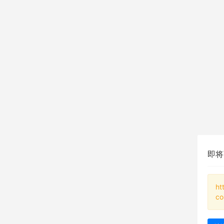
即将
ht
co