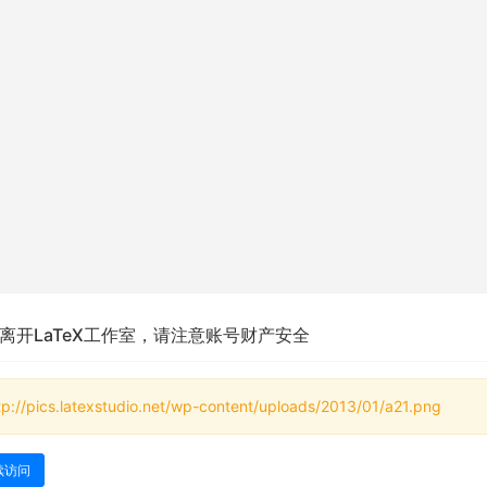
离开LaTeX工作室，请注意账号财产安全
tp://pics.latexstudio.net/wp-content/uploads/2013/01/a21.png
续访问